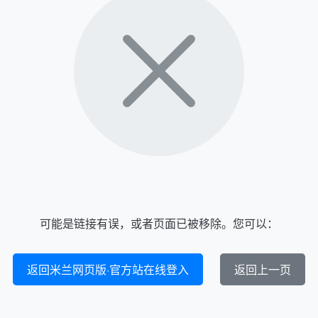
可能是链接有误，或者页面已被移除。您可以：
返回米兰网页版·官方站在线登入
返回上一页