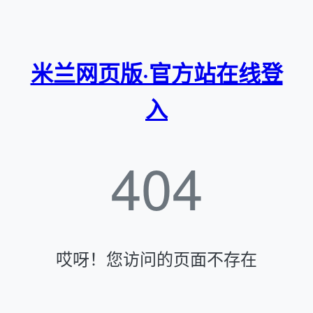
米兰网页版·官方站在线登
入
404
哎呀！您访问的页面不存在