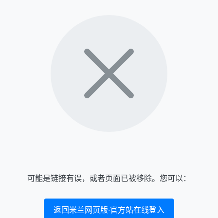
可能是链接有误，或者页面已被移除。您可以：
返回米兰网页版·官方站在线登入