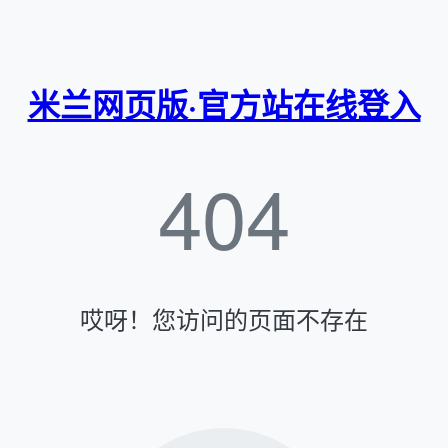
米兰网页版·官方站在线登入
404
哎呀！您访问的页面不存在