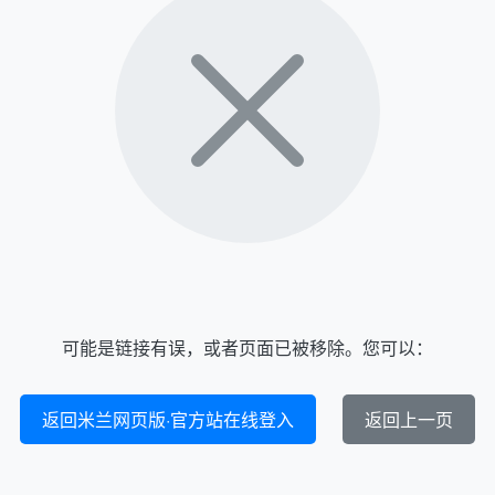
可能是链接有误，或者页面已被移除。您可以：
返回米兰网页版·官方站在线登入
返回上一页